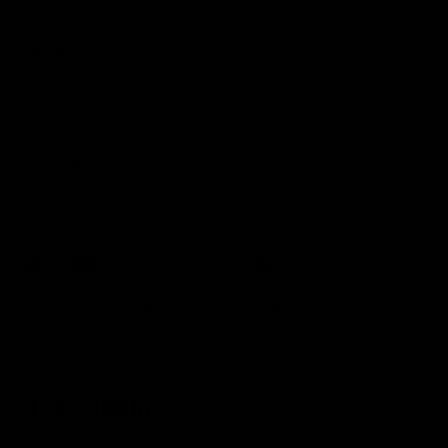
L'azienda
Richiedi informazioni
LABoxe
Termini e condizioni
Sponsorizzazioni
Pagamenti
Catalogo
Spedizioni
Certificazioni
Diritto di recesso
Le nostre guide
Accessibilità
GIFT CARD
POLICY
The perfect gift card
Privacy policy
Cookie policy