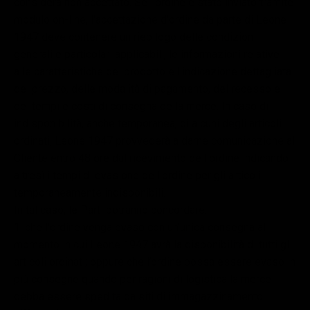
considera non accettato. Se l'ordine è stato inviato tramite
modulo on-line, l'accettazione d'ordine da parte di Leone
1947 deve contenere un riepilogo delle condizioni
generali e particolari applicabili, le informazioni relative
alle caratteristiche del prodotto e l'indicazione dettagliata
del prezzo, delle modalità di pagamento, del recesso e
dei tempi e costi di consegna della merce. In caso di
indisponibilità, anche temporanea, di alcuni degli articoli
ordinati, Leone 1947 provvederà a darne comunicazione al
Cliente entro 48 ore dal ricevimento dell'ordine indicando
altresì i tempi di evasione dell'ordine per gli articoli
temporaneamente indisponibili.
In tal caso, le Parti potranno concordare:
che l'ordine venga evaso con un'unica consegna al
momento in cui Leone 1947 avrà la disponibilità di tutti gli
articoli ordinati; oppure che l’ordine possa essere evaso in
più consegne quando per ragioni di logistica la merce
debba essere spedita da siti di immagazzinamento