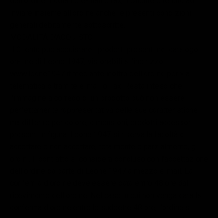
dell'ordine mediante e-mail o fax, il Cliente è tenuto ad
inviare insieme all'ordine anche le presenti condizioni
generali debitamente sottoscritte.
MODALITÀ D'ACQUISTO
Il Cliente può acquistare i prodotti presenti nel catalogo
on-line di Leone 1947, visionabili all'indirizzo
www.leone1947.it mediante inoltro dell'ordine per via
telematica o tramite e-mail o Fax. Resta inteso che
l'immagine a corredo di un prodotto può non essere
perfettamente rappresentativa delle sue caratteristiche
ma differire per colore, dimensioni, prodotti accessori
presenti in figura. Leone 1947 si riserva la facoltà di
accettare o non accettare, totalmente o parzialmente, gli
ordini. Il contratto si considera concluso con l'accettazione
dell'ordine da parte di Leone 1947 a mezzo e-mail. La
conferma d'ordine deve essere data entro 48 ore dal
ricevimento dell'ordine. Nel caso in cui non venga data la
conferma d'ordine entro le suddette 48 ore, l'ordine si