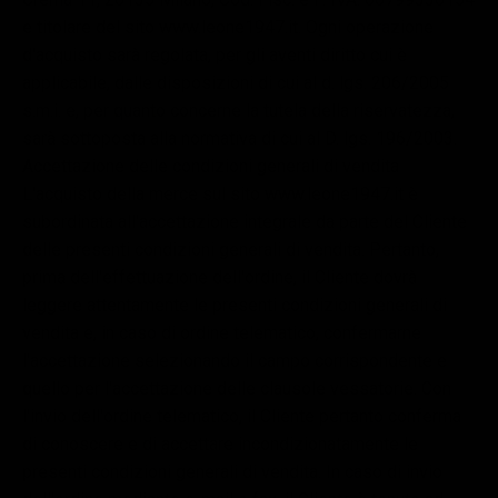
e titolare del sito www.leone1947.it. Ogni operazione
d'acquisto sarà regolata, per gli aventi diritto cui è
applicabile, dalle disposizioni di cui al d. lgs. 206/2005
s.m.i. e, per quanto concerne la tutela della riservatezza,
sarà sottoposta alla normativa di cui al D. lgs. 196/2003.
Accettazione delle condizioni generali di vendita
L'acquisto della merce sul sito www.leone1947.it è
subordinata all'accettazione integrale da parte del Cliente
delle presenti condizioni generali di vendita. Pertanto,
prima dell'effettuazione dell'ordine, il Cliente dovrà
leggere attentamente le presenti condizioni generali di
vendita e, in caso di ordine telematico, confermarne
l'accettazione selezionando il campo corrispondente e
quello per l'accettazione delle clausole vessatorie. Con
l'invio dell'ordine telematico, il Cliente pertanto conferma
di conoscere e di accettare incondizionatamente le
presenti condizioni generali di vendita. In caso di invio