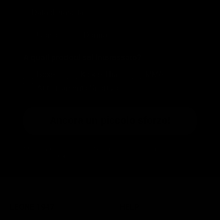
Birthday
Quale collezione ti interessa?
Uomo
Donna
A quali prodotti sei interessato?
Boxe
Kick e Thai
MMA
Abbigliamento Sportivo
Ancora un piccolo sforzo!
*Buono valido su leone1947.com per ordini con importo
superiore di 30€.
LEONE 1947
HELP