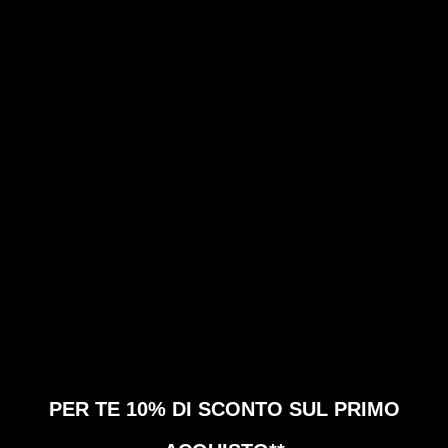
DIAMETRO: 54 cm
ALTEZZA: 60 cm (misura senza considerare le
catene)
PESO: 28 kg / 62 LBS
Ogni sacco Leone1947 è venduto pieno, completo di
catene (lunghe circa 40 cm) e givolare che le unisce.
Pronto ad essere attaccato ad un supporto e utilizzato.
made in Italy
SPESSO ACQUISTATI INSIEME
PER TE 10% DI SCONTO SUL PRIMO