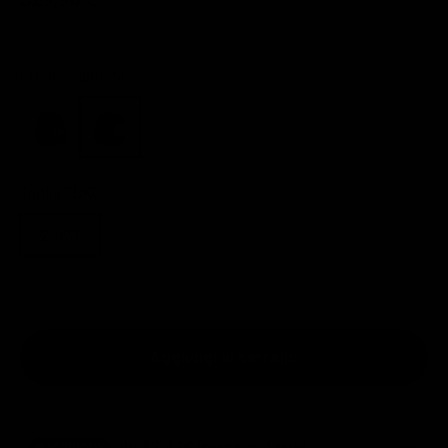
Colore:
marrone
nero
marrone
Taglia:
28KG
28KG
Disponibile
Aggiungi al carrello