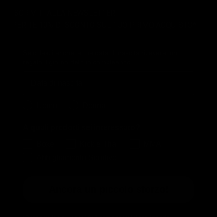
ISCRIVITI ALLA NEWSLETTER
PER TE 10% DI SCONTO SUL TUO PRIMO ACQUISTO*
Se ci lasci anche la tua data di nascita riceverai un
regalo il giorno del tuo compleanno.
Birthday
Quale collezione ti interessa?
Uomo
Donna
A quali prodotti sei interessato?
Boxe
Kick e Thai
MMA
Abbigliamento Sportivo
Ancora un piccolo sforzo!