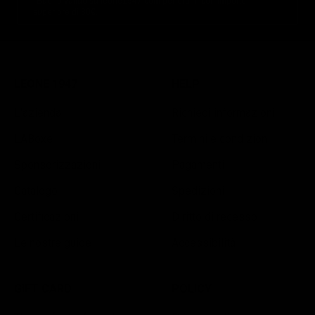
*Buono valido su leone1947.com per ordini con importo
superiore di 30€.
LEONE 1947
HELP
L'azienda
Richiedi informazioni
LABoxe
Termini e condizioni
Sponsorizzazioni
Pagamenti
Catalogo
Spedizioni
Certificazioni
Diritto di recesso
Le nostre guide
Accessibilità
GIFT CARD
POLICY