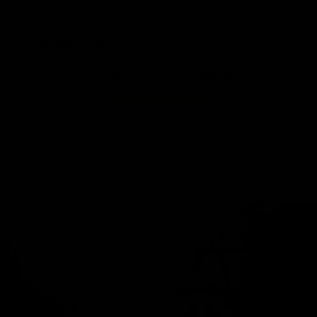
Recensioni Clienti
Sii il primo a scrivere una recensione
Scrivi una recensione
Nessun elemento trovato