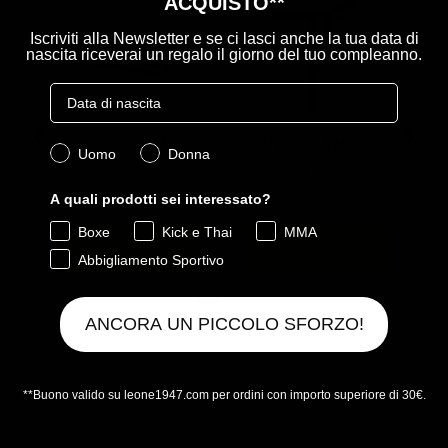
ACQUISTO**
Iscriviti alla Newsletter e se ci lasci anche la tua data di
nascita riceverai un regalo il giorno del tuo compleanno.
Birthday
MOLLA APPENDI
ATTACCO A MURO
Quale collezione ti interessa?
Uomo
Donna
SACCO
Price
99,90 €
Price
27,90 €
A quali prodotti sei interessato?
Boxe
Kick e Thai
MMA
Aggiungi
Aggiungi
Abbigliamento Sportivo
ANCORA UN PICCOLO SFORZO!
Powered by Rebuy
**Buono valido su leone1947.com per ordini con importo superiore di 30€.
POTREBBE PIACERTI ANCHE