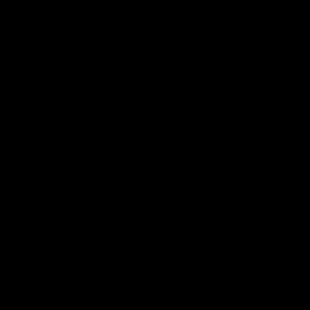
CARATTERISTICHE
Colore:
marrone
SPEDIZIONI E RESI
La palla grande
Atlante Vintage
è un attrezzo
indispensabile per i lavori di potenza soprattutto nelle
combinazioni di ganci e montanti, grazie ai suoi 28kg
riesce ad ammortizzare il colpo rimanendo stabile e
grazie alla sua forma garantisce la maggior superficie
possibile per allenare i colpi dal basso.