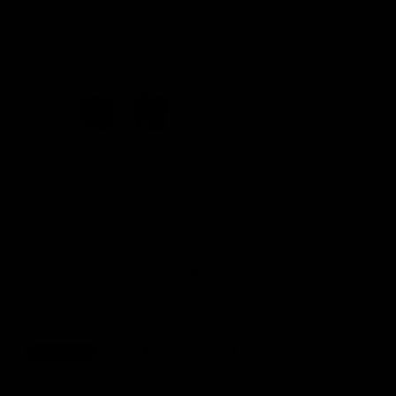
Colore:
nero
nero
blu
rosso
bianco
Taglia:
M
Tabella taglie
M
L
Esaurito