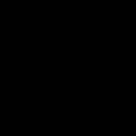
Sponsorizzazioni
Pagamenti
Catalogo
Spedizioni
Certificazioni
Diritto di recesso
Le nostre guide
Accessibilità
GIFT CARD
POLICY
The perfect gift card
Privacy policy
Cookie policy
ITA