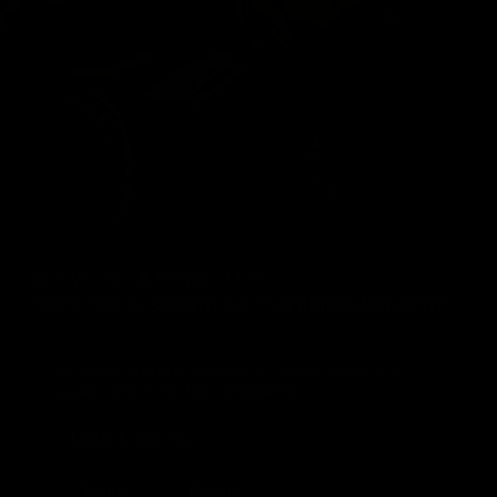
ISCRIVITI ALLA NEWSLETTER
PER TE 10% DI SCONTO SUL TUO PRIMO ACQUISTO*
Se ci lasci anche la tua data di nascita riceverai un
regalo il giorno del tuo compleanno.
Birthday
Quale collezione ti interessa?
Uomo
Donna