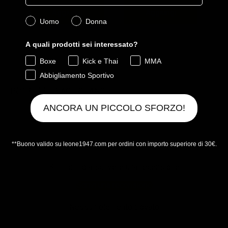
Aggiungi
Aggiungi
Quale collezione ti interessa?
Uomo
Donna
A quali prodotti sei interessato?
Powered by Rebuy
Boxe
Kick e Thai
MMA
Abbigliamento Sportivo
POTREBBE PIACERTI ANCHE
ANCORA UN PICCOLO SFORZO!
Recensioni Clienti
**Buono valido su leone1947.com per ordini con importo superiore di 30€.
Sii il primo a scrivere una recensione
Scrivi una recensione
Nessun elemento trovato