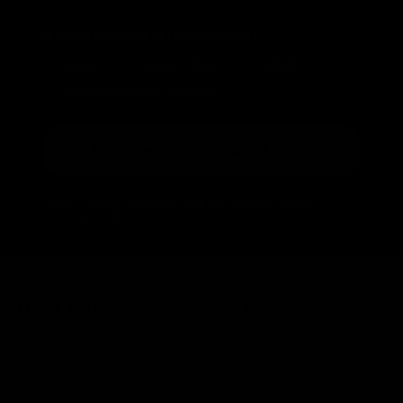
A quali prodotti sei interessato?
Boxe
Kick e Thai
MMA
Abbigliamento Sportivo
Ancora un piccolo sforzo!
*Buono valido su leone1947.com per ordini con importo
superiore di 30€.
LEONE 1947
HELP
L'azienda
Richiedi informazioni
LABoxe
Termini e condizioni