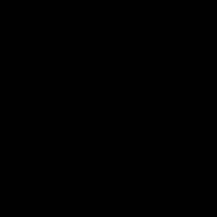
CARATTERISTICHE
Colore:
nero
Materiale:
PU/PL
Imbottitura:
100% PU
Disciplina:
Boxe
Chiusura:
Velcro
SPEDIZIONI E RESI
DNA è il nome della linea di prodotti che meglio incarna
l’anima del nostro brand: dettagli in oro, elementi lucidi e
opachi si alternano per impreziosire il casco con para-
zigomi modello Training.