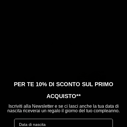
SPESSO ACQUISTATI INSIEME
PER TE 10% DI SCONTO SUL PRIMO
ACQUISTO**
PARADENTI SAFE
BENDAGGI
Iscriviti alla Newsletter e se ci lasci anche la tua data di
GUARD
nascita riceverai un regalo il giorno del tuo compleanno.
Price
9,90 €
Sale price
Original price
4,99 €
9,90 €
Birthday