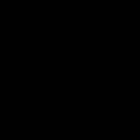
Birthday
Quale collezione ti interessa?
Uomo
Donna
A quali prodotti sei interessato?
Boxe
Kick e Thai
MMA
Abbigliamento Sportivo
Ancora un piccolo sforzo!
*Buono valido su leone1947.com per ordini con importo
superiore di 30€.
LEONE 1947
HELP