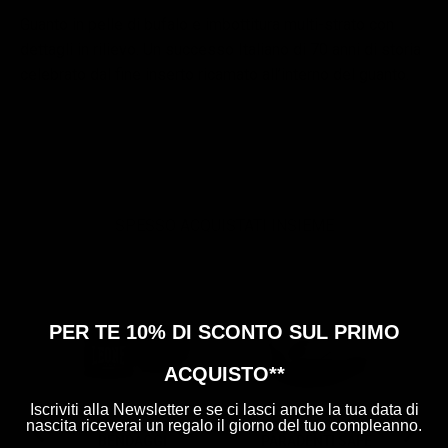
Guanto in pelle di bufalo e imbottitura multi-strato con
dettagli in rilievo. Un successo Italiano di 70 anni di storia
celebrato dal fine inserto ricamato all’interno del guanto.
SPESSO ACQUISTATI INSIEME
B
PER TE 10% DI SCONTO SUL PRIMO
ACQUISTO**
Iscriviti alla Newsletter e se ci lasci anche la tua data di
nascita riceverai un regalo il giorno del tuo compleanno.
BENDAGGI
PARADENTI SAFE