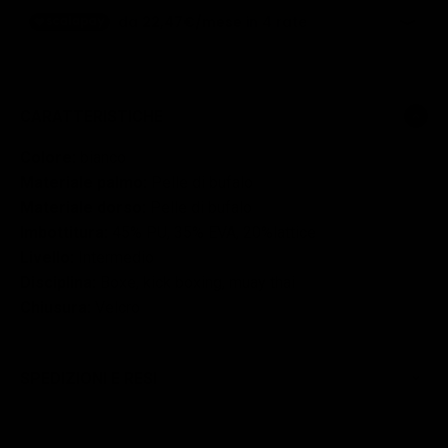
CARATTERISTICHE
Colore:
bianco
Materiale palmo:
Pelle di bufalo
Materiale dorso:
Pelle di bufalo
Imbottitura:
45% PU, 35% EVA, 20%lattice
Livello:
Intermedio
Disciplina:
Boxe, kick boxing, muay thai
Chiusura:
Velcro
SPEDIZIONI E RESI