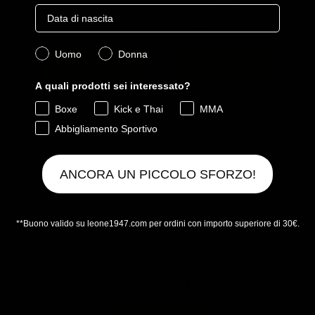
GUARD
Birthday
Price
7,90 €
Sale price
Original price
4,99 €
9,90 €
Quale collezione ti interessa?
Uomo
Donna
Aggiungi
Aggiungi
A quali prodotti sei interessato?
Boxe
Kick e Thai
MMA
Powered by Rebuy
Abbigliamento Sportivo
ANCORA UN PICCOLO SFORZO!
POTREBBE PIACERTI ANCHE
**Buono valido su leone1947.com per ordini con importo superiore di 30€.
Recensioni Clienti
Sii il primo a scrivere una recensione
Scrivi una recensione