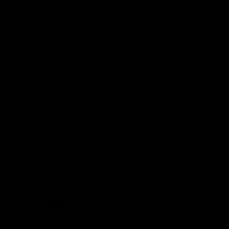
L'azienda
Richiedi informazioni
LABoxe
Termini e condizioni
Sponsorizzazioni
Pagamenti
Catalogo
Spedizioni
Certificazioni
Diritto di recesso
Le nostre guide
Accessibilità
GIFT CARD
POLICY
The perfect gift card
Privacy policy
Cookie policy