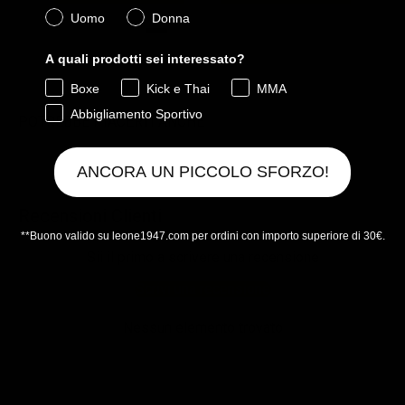
Quale collezione ti interessa?
Uomo
Donna
A quali prodotti sei interessato?
Powered by Rebuy
Boxe
Kick e Thai
MMA
Abbigliamento Sportivo
POTREBBE PIACERTI ANCHE
ANCORA UN PICCOLO SFORZO!
Recensioni Clienti
**Buono valido su leone1947.com per ordini con importo superiore di 30€.
Sii il primo a scrivere una recensione
Scrivi una recensione
Nessun elemento trovato