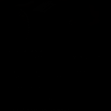
ISCRIVITI ALLA NEWSLETTER
PER TE 10% DI SCONTO SUL TUO PRIMO ACQUISTO*
Se ci lasci anche la tua data di nascita riceverai un
regalo il giorno del tuo compleanno.
Birthday
Quale collezione ti interessa?
Uomo
Donna
A quali prodotti sei interessato?