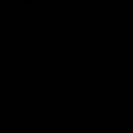
CARATTERISTICHE
Colore:
oro
Materiale:
EVA
SPEDIZIONI E RESI
DNA è il nome della linea di prodotti che meglio incarna
l’anima del nostro brand: paradenti ad arcata singola,
realizzato in EVA, particolarmente indicato per principianti
ed amatori. Il materiale è modellabile e prende il calco
esatto dei denti.