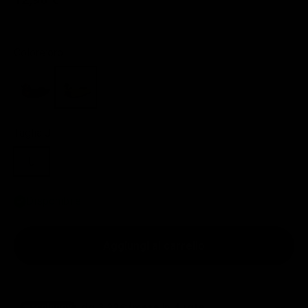
Colore:
oro
nero
oro
Taglia:
U
U
Disponibile
Aggiungi al carrello