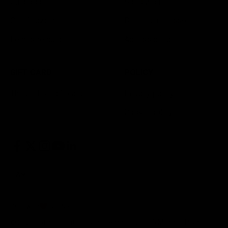
Catalogo
Spedizioni
Certificazioni
Diritto di recesso
Le nostre guide
Accessibilità
GIFT CARD
POLICY
The perfect gift card
Privacy policy
Cookie policy
ITA
Built with
by HNRG
© 2026 Lofas Sprint srl - Via Crema 11, 20135 Milano - P.iva