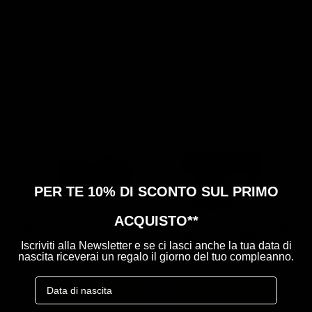
SPESSO ACQUISTATI INSIEME
B
PER TE 10% DI SCONTO SUL PRIMO
ACQUISTO**
BENDAGGI
CONCHIGLIA UOMO
Iscriviti alla Newsletter e se ci lasci anche la tua data di
nascita riceverai un regalo il giorno del tuo compleanno.
Price
Price
8,90 €
9,90 €
Birthday
Aggiungi
Aggiungi