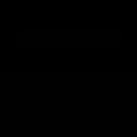
Boxe
Kick e Thai
MMA
Abbigliamento Sportivo
Ancora un piccolo sforzo!
*Buono valido su leone1947.com per ordini con importo
superiore di 30€.
LEONE 1947
HELP
L'azienda
Richiedi informazioni
LABoxe
Termini e condizioni
Sponsorizzazioni
Pagamenti