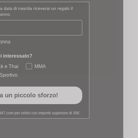
a data di nascita riceverai un regalo il
eanno.
i interessa?
onna
ei interessato?
ck e Thai
MMA
Sportivo
a un piccolo sforzo!
47.com per ordini con importo superiore di 30€.