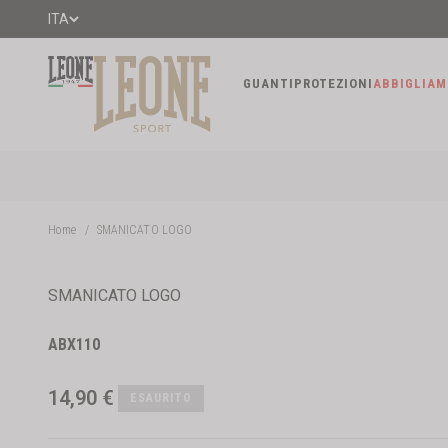
Vai al contenuto
ITA
Leone1947 Official Store
GUANTI
PROTEZIONI
ABBIGLIAM
Home
/
SMANICATO LOGO
SMANICATO LOGO
ABX110
Prezzo scontato
14,90 €
ESAURITO