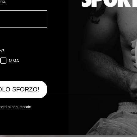
nno.
ione
to?
MMA
OLO SFORZO!
ordini con importo
ISCRIVITI ALLA NEW
PER TE 10% DI SCON