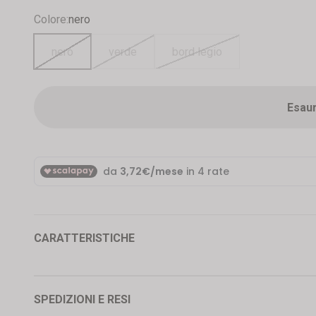
Colore:
nero
nero
verde
bord legio
Esaur
CARATTERISTICHE
SPEDIZIONI E RESI