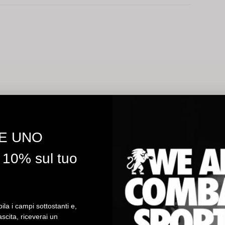
E UNO
10% sul tuo
la i campi sottostanti e,
ascita, riceverai un