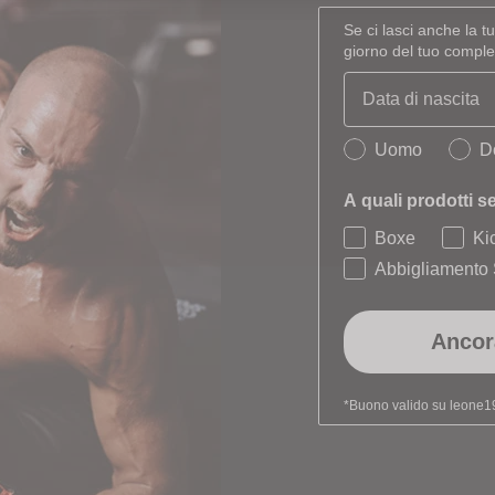
Se ci lasci anche la tu
giorno del tuo compl
Birthday
Quale collezione t
Uomo
D
A quali prodotti s
Boxe
Ki
Abbigliamento 
Ancor
*Buono valido su leone19