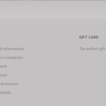
GIFT CARD
di informazioni
The perfect gift
i e condizioni
enti
zioni
o di recesso
ibilità