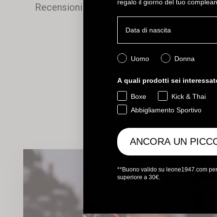
regalo il giorno del tuo complea
Recensioni Clienti
Birthday
Sii il primo a scrivere una recens
Scrivi una recensione
Quale collezione ti interessa?
Uomo
Donna
Nessun elemento trovato
A quali prodotti sei interessa
Boxe
Kick & Thai
Abbigliamento Sportivo
ANCORA UN PICC
**Buono valido su leone1947.com per 
superiore a 30€.