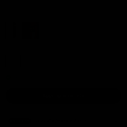
Colore:
nero
nero
marrone
Taglia:
U
U
Disponibile
Aggiungi al carrello