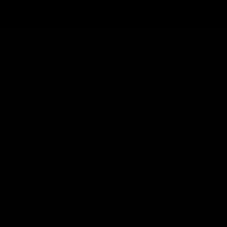
superiore di 30€.
LEONE 1947
HELP
L'azienda
Richiedi informazioni
LABoxe
Termini e condizioni
Sponsorizzazioni
Pagamenti
Catalogo
Spedizioni
Certificazioni
Diritto di recesso
Le nostre guide
Accessibilità
GIFT CARD
POLICY
The perfect gift card
Privacy policy