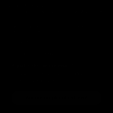
ISCRIVITI ALLA NEWSLETTER
PER TE 10% DI SCONTO SUL TUO PRIMO ACQUISTO*
Se ci lasci anche la tua data di nascita riceverai un
regalo il giorno del tuo compleanno.
Birthday
Quale collezione ti interessa?
Uomo
Donna
A quali prodotti sei interessato?
Boxe
Kick e Thai
MMA
Abbigliamento Sportivo
Ancora un piccolo sforzo!
*Buono valido su leone1947.com per ordini con importo